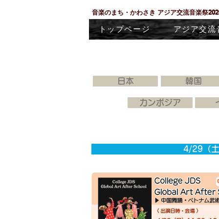
音楽のまち・かわさき
アジア交流音楽祭20
トップページ
アジア交流
日本
韓国
カンボジア
4/29（