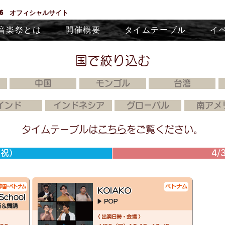
26 オフィシャルサイト
音楽祭とは
開催概要
タイムテーブル
イ
国で絞り込む
中国
モンゴル
台湾
インド
インドネシア
グローバル
南アメ
タイムテーブルは
こちら
をご覧ください。
土祝）
4/