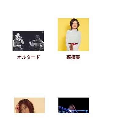
オルタード
菜摘美
津村友華
Novaurelia